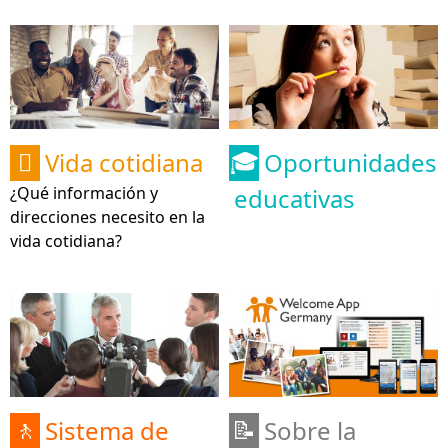
Vida cotidiana
Oportunidades

🎓
¿Qué información y
educativas
direcciones necesito en la
vida cotidiana?
Sistema de
Sobre la
🚶
📝