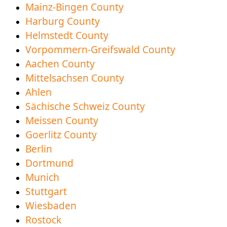
Mainz-Bingen County
comprensión.
Harburg County
Nueva Región del Condado de Vorpommern-
Helmstedt County
Greifwald disponible para descargar
Vorpommern-Greifswald County
Aachen County
Mittelsachsen County
Ahlen
Sächische Schweiz County
Meissen County
Goerlitz County
Berlin
Dortmund
Munich
Stuttgart
Wiesbaden
Rostock