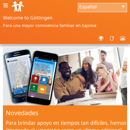
≡
Español
▼
Welcome to Göttingen
Para una mayor convivencia familiar en Sajonia
🌍
📑
🌇
Novedades
Para brindar apoyo en tiempos tan difíciles, hemos