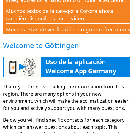
integrado el ucraniano como un idioma adicional.
Muchos textos de la categoría Corona ahora
también disponibles como video
Muchas listas de verificación, preguntas frecuentes
y documentos disponibles en la sección de Ayuda
Welcome to Göttingen
Corona
Nueva categoría Corona-Aid para apoyar a todas
Uso de la aplicación
las personas en este tiempo de crisis con
▶
conocimiento
Welcome App Germany
La nueva sección "Educación" ayuda con muchos
Thank you for downloading the information from this
consejos, direcciones e información en la
region. There are many options in your new
formación continua, con el fin de encontrar su
environment, which will make the acclimatization easier
camino en el mercado laboral alemán.
for you and actively support you with many questions.
La aplicación Welcome App Germany ahora simple
Below you will find specific contacts for each category
y ampliamente disponible a través de su
which can answer questions about each topic. This
versión en el sitio web deutschland.welcome-app-