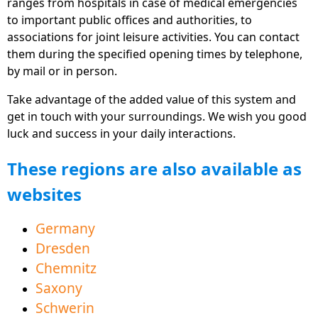
ranges from hospitals in case of medical emergencies
germany.de
to important public offices and authorities, to
Plataforma asociada www.Familie-und-
associations for joint leisure activities. You can contact
Beruf.online, para un mejor equilibrio entre la vida
them during the specified opening times by telephone,
laboral y personal disponible en forma de
by mail or in person.
aplicaciones gratuitas, sitios web y software para
Take advantage of the added value of this system and
PC.
get in touch with your surroundings. We wish you good
La nueva sección "Mercado de trabajo" ofrece
luck and success in your daily interactions.
muchos consejos e información para ayudarte a
These regions are also available as
ingresar en el mundo laboral.
websites
Videos explicativos animados directamente en
muchas áreas que facilitan la comprensión y el
Germany
aprendizaje del alemán.
Dresden
Ahora también disponible en polaco y checo para
Chemnitz
una mejor vecindad
Saxony
El área de ofertas educativas ayuda a la
Schwerin
adquisición exitosa del idioma para una mejor