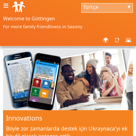
≡
Türkçe
▼
Welcome to Göttingen
For more family friendliness in Saxony
🌍
📑
🌇
Innovations
Böyle zor zamanlarda destek için Ukraynaca'yı ek