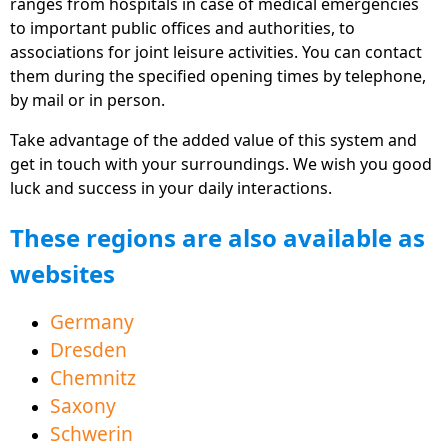
ranges from hospitals in case of medical emergencies
uygulamalar, web sitesi ve PC yazılımı olarak
to important public offices and authorities, to
mevcuttur
associations for joint leisure activities. You can contact
them during the specified opening times by telephone,
Yeni "İşgücü Piyasası" bölümü iş dünyasına
by mail or in person.
başlamanıza yardımcı olacak birçok ipucu ve bilgi
sunmaktadır.
Take advantage of the added value of this system and
get in touch with your surroundings. We wish you good
Doğrudan birçok alanda canlandırılmış açıklama
luck and success in your daily interactions.
videoları, Almanca'nın kolay anlaşılması ve
öğrenilmesine yardımcı olur
These regions are also available as
Şimdi daha iyi komşuluk için Lehçe ve Çekçe de
websites
mevcuttur
Germany
Eğitim teklifleri alanı daha iyi bir anlayış için başarılı
dil edinimi ile yardımcı olur
Dresden
Chemnitz
New Region Vorpommern-Greifswald County
Saxony
yüklenebilir
Schwerin