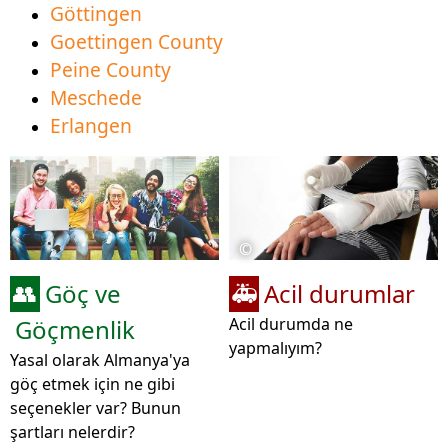
Göttingen
Goettingen County
Peine County
Meschede
Erlangen
©
Göç ve
Acil durumlar
👥
🚑
Göçmenlik
Acil durumda ne
yapmalıyım?
Yasal olarak Almanya'ya
göç etmek için ne gibi
seçenekler var? Bunun
şartları nelerdir?