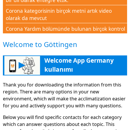
bir dil olarak entegre ettik.
Corona kategorisinin birçok metni artık video
olarak da mevcut
Corona Yardım bölümünde bulunan birçok kontrol
listesi, SSS ve belge
Welcome to Göttingen
Bu kriz zamanında tüm insanları bilgiyle
desteklemek için yeni kategori Corona-Aid
Welcome App Germany
▶
Yeni "Eğitim" bölümü, Alman işgücü piyasasına
kullanımı
girme yollarını bulmak için ileri eğitimde birçok
ipucu, adres ve bilgi ile yardımcı olur
Thank you for downloading the information from this
Welcome App Almanya şimdi
region. There are many options in your new
deutschland.welcome-app-germany.de
environment, which will make the acclimatization easier
adresindeki web sitesi sürümü olarak kolayca ve
for you and actively support you with many questions.
geniş ölçüde kullanılabilir
Below you will find specific contacts for each category
Kız kardeşler platformu www.Familie-und-
which can answer questions about each topic. This
Beruf.online daha iyi iş-yaşam dengesi için ücretsiz